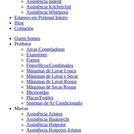
Assistência Indesit
Assistência KitchenAid
Assistência Whirlpool
Estamos em Portugal Inteiro
Blog
Contactos
Quem Somos
Produtos
Arcas Congeladoras
Exaustores
Fornos
Frigoríficos/Combinados
Máquinas de Lavar Louça
Máquinas de Lavar e Secar
Máquinas de Lavar Roupa
Máquinas de Secar Roupa
Microondas
Placas/Fogões
Sistemas de Ar Condicionado
Marcas
Assistência Ariston
Assistência Bauknecht
Assistência Hotpoint
Assistência Hotpoint-Ariston