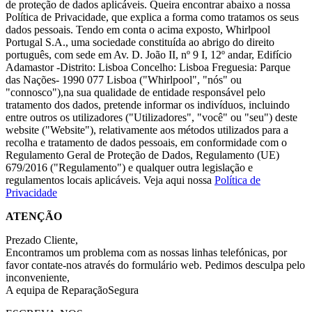
de proteção de dados aplicáveis. Queira encontrar abaixo a nossa
Política de Privacidade, que explica a forma como tratamos os seus
dados pessoais. Tendo em conta o acima exposto, Whirlpool
Portugal S.A., uma sociedade constituída ao abrigo do direito
português, com sede em Av. D. João II, nº 9 I, 12º andar, Edifício
Adamastor -Distrito: Lisboa Concelho: Lisboa Freguesia: Parque
das Nações- 1990 077 Lisboa ("Whirlpool", "nós" ou
"connosco"),na sua qualidade de entidade responsável pelo
tratamento dos dados, pretende informar os indivíduos, incluindo
entre outros os utilizadores ("Utilizadores", "você" ou "seu") deste
website ("Website"), relativamente aos métodos utilizados para a
recolha e tratamento de dados pessoais, em conformidade com o
Regulamento Geral de Proteção de Dados, Regulamento (UE)
679/2016 ("Regulamento") e qualquer outra legislação e
regulamentos locais aplicáveis. Veja aqui nossa
Política de
Privacidade
ATENÇÃO
Prezado Cliente,
Encontramos um problema com as nossas linhas telefónicas, por
favor contate-nos através do formulário web. Pedimos desculpa pelo
inconveniente,
A equipa de ReparaçãoSegura