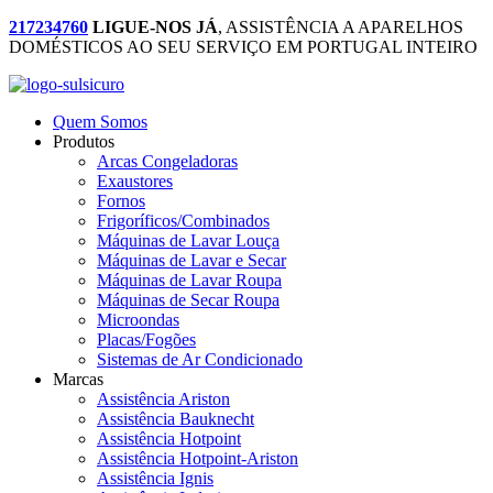
217234760
LIGUE-NOS JÁ
, ASSISTÊNCIA A APARELHOS
DOMÉSTICOS AO SEU SERVIÇO EM PORTUGAL INTEIRO
Quem Somos
Produtos
Arcas Congeladoras
Exaustores
Fornos
Frigoríficos/Combinados
Máquinas de Lavar Louça
Máquinas de Lavar e Secar
Máquinas de Lavar Roupa
Máquinas de Secar Roupa
Microondas
Placas/Fogões
Sistemas de Ar Condicionado
Marcas
Assistência Ariston
Assistência Bauknecht
Assistência Hotpoint
Assistência Hotpoint-Ariston
Assistência Ignis