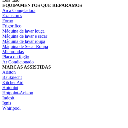
Leia tudo
EQUIPAMENTOS QUE REPARAMOS
Arca Congeladora
Exaustores
Forno
Frigorifico
Máquina de lavar louça
Máquina de lavar e secar
Máquina de lavar roupa
Máquina de Secar Roupa
Microondas
Placa ou fogão
Ar Condicionado
MARCAS ASSISTIDAS
Ariston
Bauknecht
KitchenAid
Hotpoint
Hotpoint-Ariston
Indesit
Ignis
Whirlpool