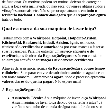
de funcionar. Os motivos podem ser muitos: deixou de carregar a
água, a loiça está mal lavada ou não seca, ouvem-se alguns ruídos e
vibrações anormais, etc. Não se preocupe, atuamos em
todo o
território nacional
.
Contacte-nos agora
que a
ReparaçãoSegura
trata de tudo.
Qual é a marca da sua máquina de lavar loiça?
Trabalhamos com a
Whirlpool, Hotpoint, Hotpoint-Ariston,
KitchenAid, Bauknecht, Indesit, Ariston, Ignis
, os nossos
técnicos são
certificados e autorizados
por estas marcas a fazer as
suas reparações. Para lhe entregar um
serviço eficiente e de
excelência,
os técnicos da
ReparaçãoSegura
estão em constante
atualização através de
formações
devidamente
certificadas
.
Através da assistência técnica da
ReparaçãoSegura poupe tempo
e dinheiro
. Se reparar em vez de substituir o ambiente agradece e o
seu bolso também.
Contacte-nos agora
, todo o processo apresenta
valores claros do que irá pagar
. Não espere mais!
A
ReparaçãoSegura
dá:
Assistência Técnica
à sua máquina de lavar loiça
Whirlpool
A sua máquina de lavar loiça deixou de carregar a água? Já
verificou se o tubo de entrada de água está dobrado ou se o