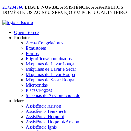
217234760
LIGUE-NOS JÁ
, ASSISTÊNCIA A APARELHOS
DOMÉSTICOS AO SEU SERVIÇO EM PORTUGAL INTEIRO
Quem Somos
Produtos
Arcas Congeladoras
Exaustores
Fornos
Frigoríficos/Combinados
Máquinas de Lavar Louça
Máquinas de Lavar e Secar
Máquinas de Lavar Roupa
Máquinas de Secar Roupa
Microondas
Placas/Fogões
Sistemas de Ar Condicionado
Marcas
Assistência Ariston
Assistência Bauknecht
Assistência Hotpoint
Assistência Hotpoint-Ariston
Assistência Ignis