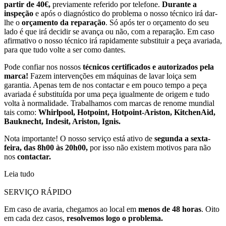
partir de 40€,
previamente referido por telefone.
Durante a
inspeção
e após o diagnóstico do problema o nosso técnico irá dar-
lhe o
orçamento da reparação
. Só após ter o orçamento do seu
lado é que irá decidir se avança ou não, com a reparação. Em caso
afirmativo o nosso técnico irá rapidamente substituir a peça avariada,
para que tudo volte a ser como dantes.
Pode confiar nos nossos
técnicos certificados e autorizados pela
marca!
Fazem intervenções em máquinas de lavar loiça sem
garantia. Apenas tem de nos contactar e em pouco tempo a peça
avariada é substituída por uma peça igualmente de origem e tudo
volta à normalidade. Trabalhamos com marcas de renome mundial
tais como:
Whirlpool, Hotpoint, Hotpoint-Ariston, KitchenAid,
Bauknecht, Indesit, Ariston, Ignis.
Nota importante! O nosso serviço está ativo de
segunda a sexta-
feira, das 8h00 às 20h00,
por isso não existem motivos para não
nos
contactar.
Leia tudo
SERVIÇO RÁPIDO
Em caso de avaria, chegamos ao local em
menos de 48 horas
. Oito
em cada dez casos,
resolvemos logo o problema.