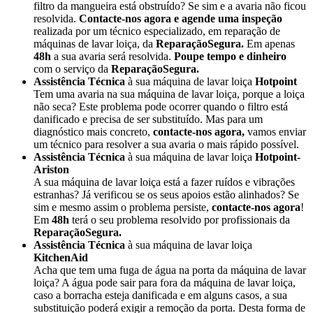
filtro da mangueira está obstruído? Se sim e a avaria não ficou
resolvida.
Contacte-nos agora e agende uma inspeção
realizada por um técnico especializado, em reparação de
máquinas de lavar loiça, da
ReparaçãoSegura.
Em apenas
48h
a sua avaria será resolvida.
Poupe tempo e dinheiro
com o serviço da
ReparaçãoSegura.
Assistência Técnica
à sua máquina de lavar loiça
Hotpoint
Tem uma avaria na sua máquina de lavar loiça, porque a loiça
não seca? Este problema pode ocorrer quando o filtro está
danificado e precisa de ser substituído. Mas para um
diagnóstico mais concreto,
contacte-nos agora,
vamos enviar
um técnico para resolver a sua avaria o mais rápido possível.
Assistência Técnica
à sua máquina de lavar loiça
Hotpoint-
Ariston
A sua máquina de lavar loiça está a fazer ruídos e vibrações
estranhas? Já verificou se os seus apoios estão alinhados? Se
sim e mesmo assim o problema persiste,
contacte-nos agora
!
Em
48h
terá o seu problema resolvido por profissionais da
ReparaçãoSegura.
Assistência Técnica
à sua máquina de lavar loiça
KitchenAid
Acha que tem uma fuga de água na porta da máquina de lavar
loiça? A água pode sair para fora da máquina de lavar loiça,
caso a borracha esteja danificada e em alguns casos, a sua
substituição poderá exigir a remoção da porta. Desta forma de