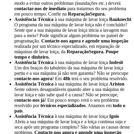
modo a evitar outros problemas (inundações etc.) deverá
contactar-nos de imediato
para tratarmos do seu problema
em pouco tempo. Confie na
ReparaçãoSegura.
Assistência Técnica
à sua máquina de lavar loiça
Bauknecht
O programa da sua máquina de lavar loiça não é concluído?
Sente que a sua máquina de lavar loiça inicia a lavagem mas
para a meio? Pode significar algum problema no painel de
programação.
Contacte-nos agora e agende uma inspeção
realizada por um técnico especializado, em reparação de
máquinas de lavar loiça, da
ReparaçãoSegura. Poupe
tempo e dinheiro.
Assistência Técnica
à sua máquina de lavar loiça
Indesit
Um dos braços do tabuleiro da sua máquina de lavar loiça
partiu e a sua máquina já não tem garantia? Não se preocupe
contacte-nos agora
! Em
48h
terá o seu problema resolvido.
Assistência Técnica
à sua máquina de lavar loiça
Ariston
Sente odores desagradáveis quando abre a sua máquina de
lavar loiça e não sabe qual é a causa? Não se preocupe,
contacte-nos já
! Em pouco tempo verá o seu problema
resolvido por
técnicos especializados
. Atuamos em
todo o
país
.
Assistência Técnica
à sua máquina de lavar loiça
Ignis
Abriu a sua máquina de lavar loiça e a loiça continua suja e
seca após um programa completo? São várias as causas desse
problema.
Contacte-nos agora e agende uma inspeção