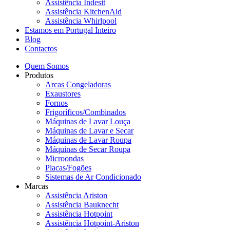
Assistência Indesit
Assistência KitchenAid
Assistência Whirlpool
Estamos em Portugal Inteiro
Blog
Contactos
Quem Somos
Produtos
Arcas Congeladoras
Exaustores
Fornos
Frigoríficos/Combinados
Máquinas de Lavar Louça
Máquinas de Lavar e Secar
Máquinas de Lavar Roupa
Máquinas de Secar Roupa
Microondas
Placas/Fogões
Sistemas de Ar Condicionado
Marcas
Assistência Ariston
Assistência Bauknecht
Assistência Hotpoint
Assistência Hotpoint-Ariston