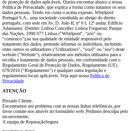
de proteção de dados aplicáveis. Queira encontrar abaixo a nossa
Política de Privacidade, que explica a forma como tratamos os seus
dados pessoais. Tendo em conta o acima exposto, Whirlpool
Portugal S.A., uma sociedade constituída ao abrigo do direito
português, com sede em Av. D. João II, nº 9 I, 12º andar, Edifício
Adamastor -Distrito: Lisboa Concelho: Lisboa Freguesia: Parque
das Nações- 1990 077 Lisboa ("Whirlpool", "nós" ou
"connosco"),na sua qualidade de entidade responsável pelo
tratamento dos dados, pretende informar os indivíduos, incluindo
entre outros os utilizadores ("Utilizadores", "você" ou "seu") deste
website ("Website"), relativamente aos métodos utilizados para a
recolha e tratamento de dados pessoais, em conformidade com o
Regulamento Geral de Proteção de Dados, Regulamento (UE)
679/2016 ("Regulamento") e qualquer outra legislação e
regulamentos locais aplicáveis. Veja aqui nossa
Política de
Privacidade
ATENÇÃO
Prezado Cliente,
Encontramos um problema com as nossas linhas telefónicas, por
favor contate-nos através do formulário web. Pedimos desculpa pelo
inconveniente,
A equipa de ReparaçãoSegura