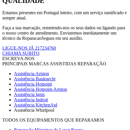
QUALIDADE
Estamos presentes em Portugal inteiro, com um serviço ramificado e
sempre atual.
Faça a sua marcação, remetendo-nos os seus dados ou ligando para
o nosso centro de atendimento. Enviaremos imediatamente um
técnico da ReparacaoSegura em seu auxílio.
LIGUE-NOS JÁ 217234760
CHIAMA SUBITO
ESCREVA-NOS
PRINCIPAIS MARCAS ASSISTIDAS REPARAÇÃO
Assistência Ariston
Assistência Bauknecht
Assistência Hotpoint
Assistência Hotpoint-Ariston
Assistência Ignis
Assistência Indesit
Assistência KitchenAid
Assistência Whirlpool
TODOS OS EQUIPAMENTOS QUE REPARAMOS
Reparação Máquinas de Lavar Roupa