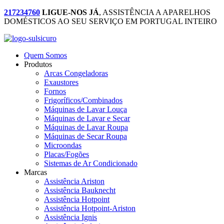
217234760
LIGUE-NOS JÁ
, ASSISTÊNCIA A APARELHOS
DOMÉSTICOS AO SEU SERVIÇO EM PORTUGAL INTEIRO
Quem Somos
Produtos
Arcas Congeladoras
Exaustores
Fornos
Frigoríficos/Combinados
Máquinas de Lavar Louça
Máquinas de Lavar e Secar
Máquinas de Lavar Roupa
Máquinas de Secar Roupa
Microondas
Placas/Fogões
Sistemas de Ar Condicionado
Marcas
Assistência Ariston
Assistência Bauknecht
Assistência Hotpoint
Assistência Hotpoint-Ariston
Assistência Ignis