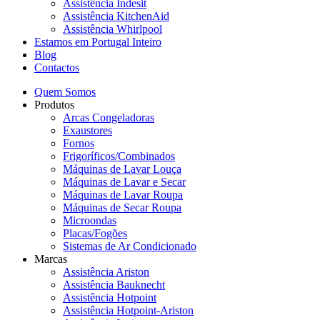
Assistência Indesit
Assistência KitchenAid
Assistência Whirlpool
Estamos em Portugal Inteiro
Blog
Contactos
Quem Somos
Produtos
Arcas Congeladoras
Exaustores
Fornos
Frigoríficos/Combinados
Máquinas de Lavar Louça
Máquinas de Lavar e Secar
Máquinas de Lavar Roupa
Máquinas de Secar Roupa
Microondas
Placas/Fogões
Sistemas de Ar Condicionado
Marcas
Assistência Ariston
Assistência Bauknecht
Assistência Hotpoint
Assistência Hotpoint-Ariston