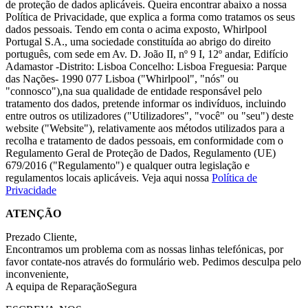
de proteção de dados aplicáveis. Queira encontrar abaixo a nossa
Política de Privacidade, que explica a forma como tratamos os seus
dados pessoais. Tendo em conta o acima exposto, Whirlpool
Portugal S.A., uma sociedade constituída ao abrigo do direito
português, com sede em Av. D. João II, nº 9 I, 12º andar, Edifício
Adamastor -Distrito: Lisboa Concelho: Lisboa Freguesia: Parque
das Nações- 1990 077 Lisboa ("Whirlpool", "nós" ou
"connosco"),na sua qualidade de entidade responsável pelo
tratamento dos dados, pretende informar os indivíduos, incluindo
entre outros os utilizadores ("Utilizadores", "você" ou "seu") deste
website ("Website"), relativamente aos métodos utilizados para a
recolha e tratamento de dados pessoais, em conformidade com o
Regulamento Geral de Proteção de Dados, Regulamento (UE)
679/2016 ("Regulamento") e qualquer outra legislação e
regulamentos locais aplicáveis. Veja aqui nossa
Política de
Privacidade
ATENÇÃO
Prezado Cliente,
Encontramos um problema com as nossas linhas telefónicas, por
favor contate-nos através do formulário web. Pedimos desculpa pelo
inconveniente,
A equipa de ReparaçãoSegura