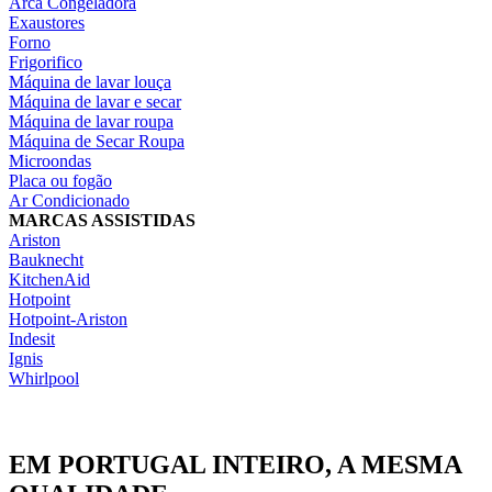
Arca Congeladora
Exaustores
Forno
Frigorifico
Máquina de lavar louça
Máquina de lavar e secar
Máquina de lavar roupa
Máquina de Secar Roupa
Microondas
Placa ou fogão
Ar Condicionado
MARCAS ASSISTIDAS
Ariston
Bauknecht
KitchenAid
Hotpoint
Hotpoint-Ariston
Indesit
Ignis
Whirlpool
EM PORTUGAL INTEIRO, A MESMA