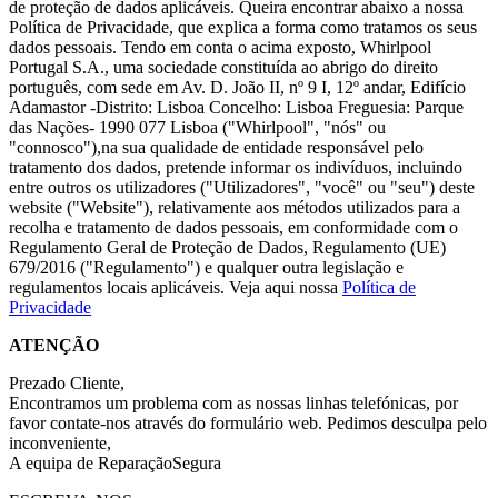
de proteção de dados aplicáveis. Queira encontrar abaixo a nossa
Política de Privacidade, que explica a forma como tratamos os seus
dados pessoais. Tendo em conta o acima exposto, Whirlpool
Portugal S.A., uma sociedade constituída ao abrigo do direito
português, com sede em Av. D. João II, nº 9 I, 12º andar, Edifício
Adamastor -Distrito: Lisboa Concelho: Lisboa Freguesia: Parque
das Nações- 1990 077 Lisboa ("Whirlpool", "nós" ou
"connosco"),na sua qualidade de entidade responsável pelo
tratamento dos dados, pretende informar os indivíduos, incluindo
entre outros os utilizadores ("Utilizadores", "você" ou "seu") deste
website ("Website"), relativamente aos métodos utilizados para a
recolha e tratamento de dados pessoais, em conformidade com o
Regulamento Geral de Proteção de Dados, Regulamento (UE)
679/2016 ("Regulamento") e qualquer outra legislação e
regulamentos locais aplicáveis. Veja aqui nossa
Política de
Privacidade
ATENÇÃO
Prezado Cliente,
Encontramos um problema com as nossas linhas telefónicas, por
favor contate-nos através do formulário web. Pedimos desculpa pelo
inconveniente,
A equipa de ReparaçãoSegura