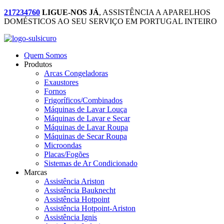
217234760
LIGUE-NOS JÁ
, ASSISTÊNCIA A APARELHOS
DOMÉSTICOS AO SEU SERVIÇO EM PORTUGAL INTEIRO
Quem Somos
Produtos
Arcas Congeladoras
Exaustores
Fornos
Frigoríficos/Combinados
Máquinas de Lavar Louça
Máquinas de Lavar e Secar
Máquinas de Lavar Roupa
Máquinas de Secar Roupa
Microondas
Placas/Fogões
Sistemas de Ar Condicionado
Marcas
Assistência Ariston
Assistência Bauknecht
Assistência Hotpoint
Assistência Hotpoint-Ariston
Assistência Ignis