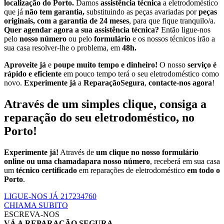
localização do Porto.
Damos
assistência técnica
a eletrodoméstico
que já
não tem garantia,
substituindo as peças avariadas por
peças
originais, com a garantia de 24 meses
, para que fique tranquilo/a.
Quer agendar agora a sua assistência técnica?
Então ligue-nos
pelo
nosso número
ou pelo
formulário
e os nossos técnicos irão a
sua casa resolver-lhe o problema, em
48h.
Aproveite já
e
poupe muito tempo e dinheiro!
O nosso
serviço é
rápido e eficiente
em pouco tempo terá o seu eletrodoméstico como
novo.
Experimente já
a
ReparaçãoSegura
,
contacte-nos agora
!
Através de um simples clique, consiga a
reparação do seu eletrodoméstico, no
Porto!
Experimente já!
Através de
um clique no nosso formulário
online ou uma chamadapara nosso número
, receberá em sua casa
um
técnico certificado
em reparações de eletrodoméstico
em todo o
Porto
.
LIGUE-NOS JÁ 217234760
CHIAMA SUBITO
ESCREVA-NOS
VÁ A REPARAÇÃO SEGURA