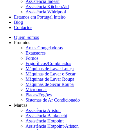
Assistência Indesit
Assistência KitchenAid
Assistência Whirlpool
Estamos em Portugal Inteiro
Blog
Contactos
Quem Somos
Produtos
Arcas Congeladoras
Exaustores
Fornos
Frigoríficos/Combinados
Máquinas de Lavar Louça
Máquinas de Lavar e Secar
Máquinas de Lavar Roupa
Máquinas de Secar Roupa
Microondas
Placas/Fogões
Sistemas de Ar Condicionado
Marcas
Assistência Ariston
Assistência Bauknecht
Assistência Hotpoint
Assistência Hotpoint-Ariston