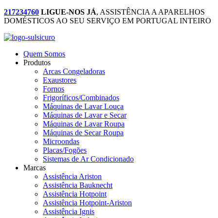
217234760
LIGUE-NOS JÁ
, ASSISTÊNCIA A APARELHOS
DOMÉSTICOS AO SEU SERVIÇO EM PORTUGAL INTEIRO
Quem Somos
Produtos
Arcas Congeladoras
Exaustores
Fornos
Frigoríficos/Combinados
Máquinas de Lavar Louça
Máquinas de Lavar e Secar
Máquinas de Lavar Roupa
Máquinas de Secar Roupa
Microondas
Placas/Fogões
Sistemas de Ar Condicionado
Marcas
Assistência Ariston
Assistência Bauknecht
Assistência Hotpoint
Assistência Hotpoint-Ariston
Assistência Ignis