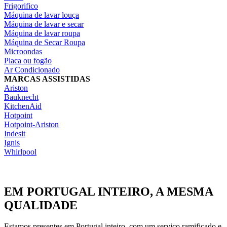
Frigorifico
Máquina de lavar louça
Máquina de lavar e secar
Máquina de lavar roupa
Máquina de Secar Roupa
Microondas
Placa ou fogão
Ar Condicionado
MARCAS ASSISTIDAS
Ariston
Bauknecht
KitchenAid
Hotpoint
Hotpoint-Ariston
Indesit
Ignis
Whirlpool
EM PORTUGAL INTEIRO, A MESMA
QUALIDADE
Estamos presentes em Portugal inteiro, com um serviço ramificado e