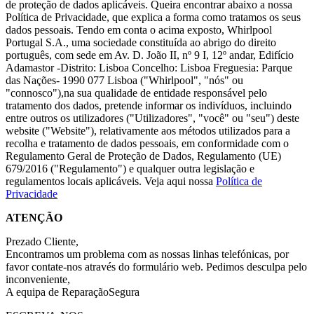
de proteção de dados aplicáveis. Queira encontrar abaixo a nossa
Política de Privacidade, que explica a forma como tratamos os seus
dados pessoais. Tendo em conta o acima exposto, Whirlpool
Portugal S.A., uma sociedade constituída ao abrigo do direito
português, com sede em Av. D. João II, nº 9 I, 12º andar, Edifício
Adamastor -Distrito: Lisboa Concelho: Lisboa Freguesia: Parque
das Nações- 1990 077 Lisboa ("Whirlpool", "nós" ou
"connosco"),na sua qualidade de entidade responsável pelo
tratamento dos dados, pretende informar os indivíduos, incluindo
entre outros os utilizadores ("Utilizadores", "você" ou "seu") deste
website ("Website"), relativamente aos métodos utilizados para a
recolha e tratamento de dados pessoais, em conformidade com o
Regulamento Geral de Proteção de Dados, Regulamento (UE)
679/2016 ("Regulamento") e qualquer outra legislação e
regulamentos locais aplicáveis. Veja aqui nossa
Política de
Privacidade
ATENÇÃO
Prezado Cliente,
Encontramos um problema com as nossas linhas telefónicas, por
favor contate-nos através do formulário web. Pedimos desculpa pelo
inconveniente,
A equipa de ReparaçãoSegura