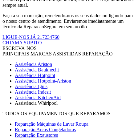
sempre atual.
Faça a sua marcação, remetendo-nos os seus dados ou ligando para
o nosso centro de atendimento. Enviaremos imediatamente um
técnico da ReparacaoSegura em seu auxílio.
LIGUE-NOS JÁ 217234760
CHIAMA SUBITO
ESCREVA-NOS
PRINCIPAIS MARCAS ASSISTIDAS REPARAÇÃO
Assistência Ariston
Assistência Bauknecht
Assistência Hotpoint
Assistência Hotpoint-Ariston
Assistência Ignis
Assistência Indesit
Assistência KitchenAid
Assistência Whirlpool
TODOS OS EQUIPAMENTOS QUE REPARAMOS
Reparação Máquinas de Lavar Roupa
Reparação Arcas Congeladoras
Reparação Exaustores