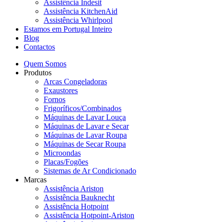
Assistência Indesit
Assistência KitchenAid
Assistência Whirlpool
Estamos em Portugal Inteiro
Blog
Contactos
Quem Somos
Produtos
Arcas Congeladoras
Exaustores
Fornos
Frigoríficos/Combinados
Máquinas de Lavar Louça
Máquinas de Lavar e Secar
Máquinas de Lavar Roupa
Máquinas de Secar Roupa
Microondas
Placas/Fogões
Sistemas de Ar Condicionado
Marcas
Assistência Ariston
Assistência Bauknecht
Assistência Hotpoint
Assistência Hotpoint-Ariston