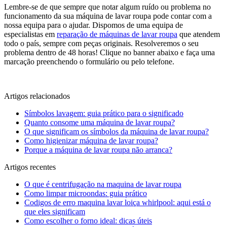
Lembre-se de que sempre que notar algum ruído ou problema no
funcionamento da sua máquina de lavar roupa pode contar com a
nossa equipa para o ajudar. Dispomos de uma equipa de
especialistas em
reparação de máquinas de lavar roupa
que atendem
todo o país, sempre com peças originais. Resolveremos o seu
problema dentro de 48 horas! Clique no banner abaixo e faça uma
marcação preenchendo o formulário ou pelo telefone.
Artigos relacionados
Símbolos lavagem: guia prático para o significado
Quanto consome uma máquina de lavar roupa?
O que significam os símbolos da máquina de lavar roupa?
Como higienizar máquina de lavar roupa?
Porque a máquina de lavar roupa não arranca?
Artigos recentes
O que é centrifugação na maquina de lavar roupa
Como limpar microondas: guia prático
Codigos de erro maquina lavar loiça whirlpool: aqui está o
que eles significam
Como escolher o forno ideal: dicas úteis