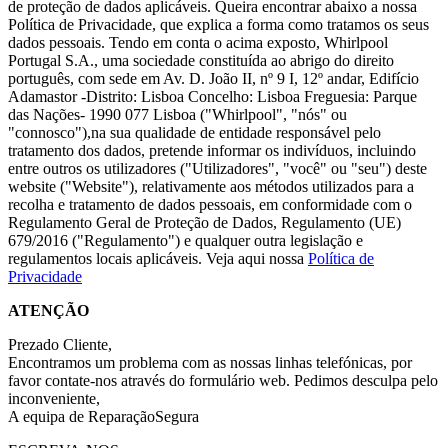
de proteção de dados aplicáveis. Queira encontrar abaixo a nossa
Política de Privacidade, que explica a forma como tratamos os seus
dados pessoais. Tendo em conta o acima exposto, Whirlpool
Portugal S.A., uma sociedade constituída ao abrigo do direito
português, com sede em Av. D. João II, nº 9 I, 12º andar, Edifício
Adamastor -Distrito: Lisboa Concelho: Lisboa Freguesia: Parque
das Nações- 1990 077 Lisboa ("Whirlpool", "nós" ou
"connosco"),na sua qualidade de entidade responsável pelo
tratamento dos dados, pretende informar os indivíduos, incluindo
entre outros os utilizadores ("Utilizadores", "você" ou "seu") deste
website ("Website"), relativamente aos métodos utilizados para a
recolha e tratamento de dados pessoais, em conformidade com o
Regulamento Geral de Proteção de Dados, Regulamento (UE)
679/2016 ("Regulamento") e qualquer outra legislação e
regulamentos locais aplicáveis. Veja aqui nossa
Política de
Privacidade
ATENÇÃO
Prezado Cliente,
Encontramos um problema com as nossas linhas telefónicas, por
favor contate-nos através do formulário web. Pedimos desculpa pelo
inconveniente,
A equipa de ReparaçãoSegura