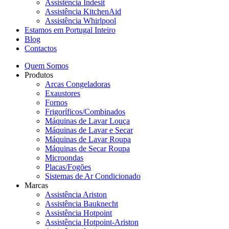
Assistência Indesit
Assistência KitchenAid
Assistência Whirlpool
Estamos em Portugal Inteiro
Blog
Contactos
Quem Somos
Produtos
Arcas Congeladoras
Exaustores
Fornos
Frigoríficos/Combinados
Máquinas de Lavar Louça
Máquinas de Lavar e Secar
Máquinas de Lavar Roupa
Máquinas de Secar Roupa
Microondas
Placas/Fogões
Sistemas de Ar Condicionado
Marcas
Assistência Ariston
Assistência Bauknecht
Assistência Hotpoint
Assistência Hotpoint-Ariston