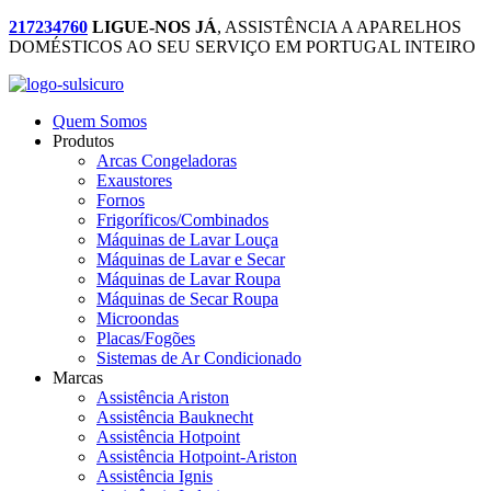
217234760
LIGUE-NOS JÁ
, ASSISTÊNCIA A APARELHOS
DOMÉSTICOS AO SEU SERVIÇO EM PORTUGAL INTEIRO
Quem Somos
Produtos
Arcas Congeladoras
Exaustores
Fornos
Frigoríficos/Combinados
Máquinas de Lavar Louça
Máquinas de Lavar e Secar
Máquinas de Lavar Roupa
Máquinas de Secar Roupa
Microondas
Placas/Fogões
Sistemas de Ar Condicionado
Marcas
Assistência Ariston
Assistência Bauknecht
Assistência Hotpoint
Assistência Hotpoint-Ariston
Assistência Ignis