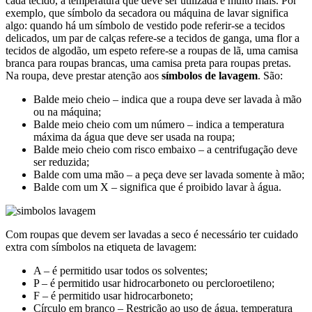
cada tecido, a temperatura que deve ser utilizada e muito mais. Por
exemplo, que símbolo da secadora ou máquina de lavar significa
algo: quando há um símbolo de vestido pode referir-se a tecidos
delicados, um par de calças refere-se a tecidos de ganga, uma flor a
tecidos de algodão, um espeto refere-se a roupas de lã, uma camisa
branca para roupas brancas, uma camisa preta para roupas pretas.
Na roupa, deve prestar atenção aos
símbolos de lavagem
. São:
Balde meio cheio – indica que a roupa deve ser lavada à mão
ou na máquina;
Balde meio cheio com um número – indica a temperatura
máxima da água que deve ser usada na roupa;
Balde meio cheio com risco embaixo – a centrifugação deve
ser reduzida;
Balde com uma mão – a peça deve ser lavada somente à mão;
Balde com um X – significa que é proibido lavar à água.
Com roupas que devem ser lavadas a seco é necessário ter cuidado
extra com símbolos na etiqueta de lavagem:
A – é permitido usar todos os solventes;
P – é permitido usar hidrocarboneto ou percloroetileno;
F – é permitido usar hidrocarboneto;
Círculo em branco – Restrição ao uso de água, temperatura