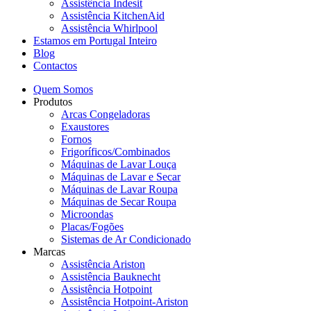
Assistência Indesit
Assistência KitchenAid
Assistência Whirlpool
Estamos em Portugal Inteiro
Blog
Contactos
Quem Somos
Produtos
Arcas Congeladoras
Exaustores
Fornos
Frigoríficos/Combinados
Máquinas de Lavar Louça
Máquinas de Lavar e Secar
Máquinas de Lavar Roupa
Máquinas de Secar Roupa
Microondas
Placas/Fogões
Sistemas de Ar Condicionado
Marcas
Assistência Ariston
Assistência Bauknecht
Assistência Hotpoint
Assistência Hotpoint-Ariston