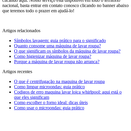
clicando aqui. Nosso serviço está disponível em todo o território
nacional, basta entrar em contato conosco clicando no banner abaixo
que teremos todo o prazer em ajudá-lo!
Artigos relacionados
Símbolos lavagem: guia prático para o significado
Quanto consome uma máquina de lavar roupa?
O que significam os símbolos da máquina de lavar roupa?
Como higienizar máquina de lavar roupa?
Porque a máquina de lavar roupa não arranca?
Artigos recentes
O que é centrifugação na maquina de lavar roupa
Como limpar microondas: guia prático
Codigos de erro maquina lavar loiça whirlpool: aqui está o
que eles significam
Como escolher o forno ideal: dicas úteis
Como usar o microondas: guia prático