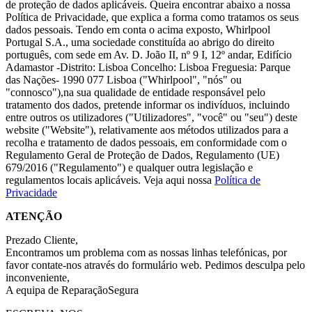
de proteção de dados aplicáveis. Queira encontrar abaixo a nossa
Política de Privacidade, que explica a forma como tratamos os seus
dados pessoais. Tendo em conta o acima exposto, Whirlpool
Portugal S.A., uma sociedade constituída ao abrigo do direito
português, com sede em Av. D. João II, nº 9 I, 12º andar, Edifício
Adamastor -Distrito: Lisboa Concelho: Lisboa Freguesia: Parque
das Nações- 1990 077 Lisboa ("Whirlpool", "nós" ou
"connosco"),na sua qualidade de entidade responsável pelo
tratamento dos dados, pretende informar os indivíduos, incluindo
entre outros os utilizadores ("Utilizadores", "você" ou "seu") deste
website ("Website"), relativamente aos métodos utilizados para a
recolha e tratamento de dados pessoais, em conformidade com o
Regulamento Geral de Proteção de Dados, Regulamento (UE)
679/2016 ("Regulamento") e qualquer outra legislação e
regulamentos locais aplicáveis. Veja aqui nossa
Política de
Privacidade
ATENÇÃO
Prezado Cliente,
Encontramos um problema com as nossas linhas telefónicas, por
favor contate-nos através do formulário web. Pedimos desculpa pelo
inconveniente,
A equipa de ReparaçãoSegura