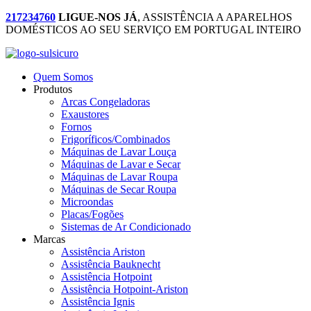
217234760
LIGUE-NOS JÁ
, ASSISTÊNCIA A APARELHOS
DOMÉSTICOS AO SEU SERVIÇO EM PORTUGAL INTEIRO
Quem Somos
Produtos
Arcas Congeladoras
Exaustores
Fornos
Frigoríficos/Combinados
Máquinas de Lavar Louça
Máquinas de Lavar e Secar
Máquinas de Lavar Roupa
Máquinas de Secar Roupa
Microondas
Placas/Fogões
Sistemas de Ar Condicionado
Marcas
Assistência Ariston
Assistência Bauknecht
Assistência Hotpoint
Assistência Hotpoint-Ariston
Assistência Ignis