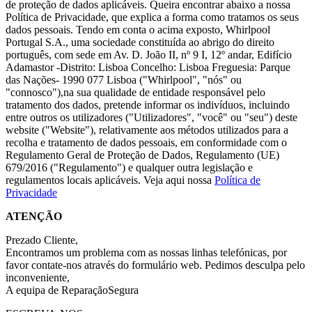
de proteção de dados aplicáveis. Queira encontrar abaixo a nossa
Política de Privacidade, que explica a forma como tratamos os seus
dados pessoais. Tendo em conta o acima exposto, Whirlpool
Portugal S.A., uma sociedade constituída ao abrigo do direito
português, com sede em Av. D. João II, nº 9 I, 12º andar, Edifício
Adamastor -Distrito: Lisboa Concelho: Lisboa Freguesia: Parque
das Nações- 1990 077 Lisboa ("Whirlpool", "nós" ou
"connosco"),na sua qualidade de entidade responsável pelo
tratamento dos dados, pretende informar os indivíduos, incluindo
entre outros os utilizadores ("Utilizadores", "você" ou "seu") deste
website ("Website"), relativamente aos métodos utilizados para a
recolha e tratamento de dados pessoais, em conformidade com o
Regulamento Geral de Proteção de Dados, Regulamento (UE)
679/2016 ("Regulamento") e qualquer outra legislação e
regulamentos locais aplicáveis. Veja aqui nossa
Política de
Privacidade
ATENÇÃO
Prezado Cliente,
Encontramos um problema com as nossas linhas telefónicas, por
favor contate-nos através do formulário web. Pedimos desculpa pelo
inconveniente,
A equipa de ReparaçãoSegura