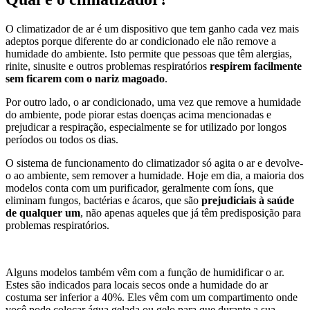
O climatizador de ar é um dispositivo que tem ganho cada vez mais
adeptos porque diferente do ar condicionado ele não remove a
humidade do ambiente. Isto permite que pessoas que têm alergias,
rinite, sinusite e outros problemas respiratórios
respirem facilmente
sem ficarem com o nariz magoado
.
Por outro lado, o ar condicionado, uma vez que remove a humidade
do ambiente, pode piorar estas doenças acima mencionadas e
prejudicar a respiração, especialmente se for utilizado por longos
períodos ou todos os dias.
O sistema de funcionamento do climatizador só agita o ar e devolve-
o ao ambiente, sem remover a humidade. Hoje em dia, a maioria dos
modelos conta com um purificador, geralmente com íons, que
eliminam fungos, bactérias e ácaros, que são
prejudiciais à saúde
de qualquer um
, não apenas aqueles que já têm predisposição para
problemas respiratórios.
Alguns modelos também vêm com a função de humidificar o ar.
Estes são indicados para locais secos onde a humidade do ar
costuma ser inferior a 40%. Eles vêm com um compartimento onde
você pode colocar água gelada ou gelo para que durante a sua