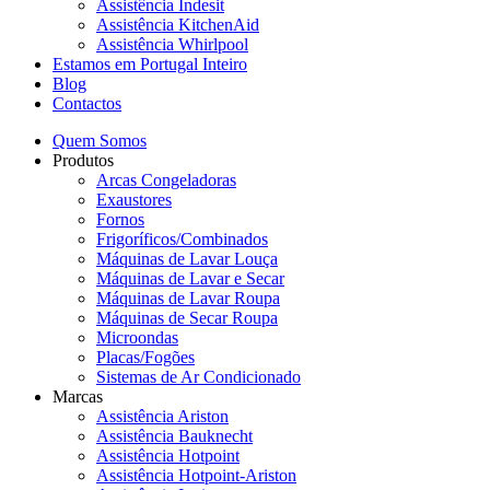
Assistência Indesit
Assistência KitchenAid
Assistência Whirlpool
Estamos em Portugal Inteiro
Blog
Contactos
Quem Somos
Produtos
Arcas Congeladoras
Exaustores
Fornos
Frigoríficos/Combinados
Máquinas de Lavar Louça
Máquinas de Lavar e Secar
Máquinas de Lavar Roupa
Máquinas de Secar Roupa
Microondas
Placas/Fogões
Sistemas de Ar Condicionado
Marcas
Assistência Ariston
Assistência Bauknecht
Assistência Hotpoint
Assistência Hotpoint-Ariston