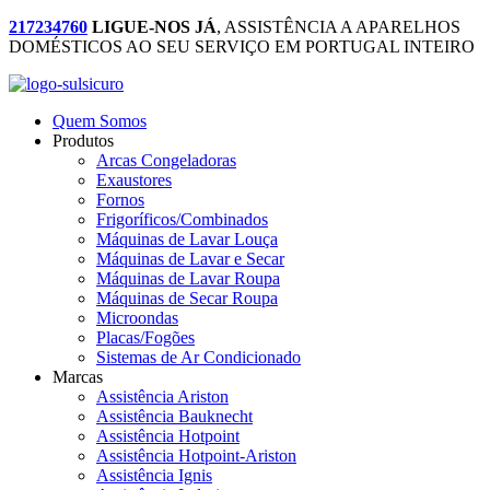
217234760
LIGUE-NOS JÁ
, ASSISTÊNCIA A APARELHOS
DOMÉSTICOS AO SEU SERVIÇO EM PORTUGAL INTEIRO
Quem Somos
Produtos
Arcas Congeladoras
Exaustores
Fornos
Frigoríficos/Combinados
Máquinas de Lavar Louça
Máquinas de Lavar e Secar
Máquinas de Lavar Roupa
Máquinas de Secar Roupa
Microondas
Placas/Fogões
Sistemas de Ar Condicionado
Marcas
Assistência Ariston
Assistência Bauknecht
Assistência Hotpoint
Assistência Hotpoint-Ariston
Assistência Ignis