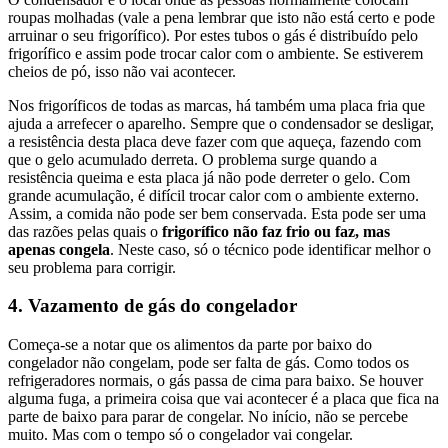
roupas molhadas (vale a pena lembrar que isto não está certo e pode
arruinar o seu frigorífico). Por estes tubos o gás é distribuído pelo
frigorífico e assim pode trocar calor com o ambiente. Se estiverem
cheios de pó, isso não vai acontecer.
Nos frigoríficos de todas as marcas, há também uma placa fria que
ajuda a arrefecer o aparelho. Sempre que o condensador se desligar,
a resistência desta placa deve fazer com que aqueça, fazendo com
que o gelo acumulado derreta. O problema surge quando a
resistência queima e esta placa já não pode derreter o gelo. Com
grande acumulação, é difícil trocar calor com o ambiente externo.
Assim, a comida não pode ser bem conservada. Esta pode ser uma
das razões pelas quais o
frigorífico não faz frio ou faz, mas
apenas congela
. Neste caso, só o técnico pode identificar melhor o
seu problema para corrigir.
4. Vazamento de gás do congelador
Começa-se a notar que os alimentos da parte por baixo do
congelador não congelam, pode ser falta de gás. Como todos os
refrigeradores normais, o gás passa de cima para baixo. Se houver
alguma fuga, a primeira coisa que vai acontecer é a placa que fica na
parte de baixo para parar de congelar. No início, não se percebe
muito. Mas com o tempo só o congelador vai congelar.