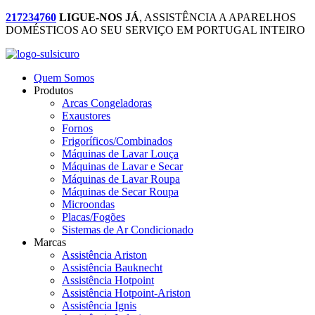
217234760
LIGUE-NOS JÁ
, ASSISTÊNCIA A APARELHOS
DOMÉSTICOS AO SEU SERVIÇO EM PORTUGAL INTEIRO
Quem Somos
Produtos
Arcas Congeladoras
Exaustores
Fornos
Frigoríficos/Combinados
Máquinas de Lavar Louça
Máquinas de Lavar e Secar
Máquinas de Lavar Roupa
Máquinas de Secar Roupa
Microondas
Placas/Fogões
Sistemas de Ar Condicionado
Marcas
Assistência Ariston
Assistência Bauknecht
Assistência Hotpoint
Assistência Hotpoint-Ariston
Assistência Ignis