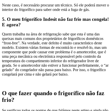
Neste caso, é necessário procurar um técnico. Só ele poderá mover o
interior do frigorífico para saber onde está a fuga de gás.
5. O meu frigorífico Indesit não faz frio mas congela!
E agora?
Quem trabalha na área de refrigeração sabe que esta é uma das
queixas mais comuns dos proprietários de frigoríficos domésticos
“frost-free”. Na verdade, este defeito é muito característico deste
modelo. Existem várias formas de encontrá-lo e resolvê-lo, mas um
componente que pode causar este problema é o amortecedor, que é
uma peça mecânica ou electrónica responsável pelo controlo da
temperatura do compartimento inferior do refrigerador livre de
geada. Se o amortecedor não estiver a funcionar perfeitamente, o “ar
gelado” do congelador não passa para baixo. Por isso, o frigorífico
congelará por cima e não gelará por baixo.
O que fazer quando o frigorífico não faz
frio?
Se verificou todos os pontos de que falámos neste artigo e ainda não