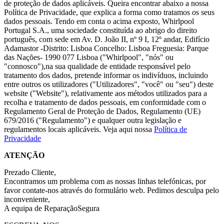
de proteção de dados aplicáveis. Queira encontrar abaixo a nossa
Política de Privacidade, que explica a forma como tratamos os seus
dados pessoais. Tendo em conta o acima exposto, Whirlpool
Portugal S.A., uma sociedade constituída ao abrigo do direito
português, com sede em Av. D. João II, nº 9 I, 12º andar, Edifício
Adamastor -Distrito: Lisboa Concelho: Lisboa Freguesia: Parque
das Nações- 1990 077 Lisboa ("Whirlpool", "nós" ou
"connosco"),na sua qualidade de entidade responsável pelo
tratamento dos dados, pretende informar os indivíduos, incluindo
entre outros os utilizadores ("Utilizadores", "você" ou "seu") deste
website ("Website"), relativamente aos métodos utilizados para a
recolha e tratamento de dados pessoais, em conformidade com o
Regulamento Geral de Proteção de Dados, Regulamento (UE)
679/2016 ("Regulamento") e qualquer outra legislação e
regulamentos locais aplicáveis. Veja aqui nossa
Política de
Privacidade
ATENÇÃO
Prezado Cliente,
Encontramos um problema com as nossas linhas telefónicas, por
favor contate-nos através do formulário web. Pedimos desculpa pelo
inconveniente,
A equipa de ReparaçãoSegura