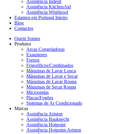
Assistência Indesit
Assistência KitchenAid
Assistência Whirlpool
Estamos em Portugal Inteiro
Blog
Contactos
Quem Somos
Produtos
Arcas Congeladoras
Exaustores
Fornos
Frigoríficos/Combinados
Máquinas de Lavar Louça
Máquinas de Lavar e Secar
Máquinas de Lavar Roupa
Máquinas de Secar Roupa
Microondas
Placas/Fogões
Sistemas de Ar Condicionado
Marcas
Assistência Ariston
Assistência Bauknecht
Assistência Hotpoint
Assistência Hotpoint-Ariston