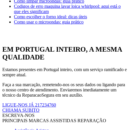
Como limpar microondas: guia prático
Codigos de erro maquina lavar loiça whirlpool: aqui está o
que eles significam
Como escolher o forno ideal: dicas úteis
Como usar o microondas: guia prático
EM PORTUGAL INTEIRO, A MESMA
QUALIDADE
Estamos presentes em Portugal inteiro, com um serviço ramificado e
sempre atual.
Faça a sua marcação, remetendo-nos os seus dados ou ligando para
o nosso centro de atendimento. Enviaremos imediatamente um
técnico da ReparacaoSegura em seu auxílio.
LIGUE-NOS JÁ 217234760
CHIAMA SUBITO
ESCREVA-NOS
PRINCIPAIS MARCAS ASSISTIDAS REPARAÇÃO