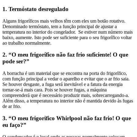
1. Termóstato desregulado
Alguns frigoríficos mais velhos têm com eles um botão rotativo.
Denominado termóstato, tem a função principal de ajustar a
temperatura no interior do congelador. Se estiver num número mais
baixo, aumente. Isto pode ser suficiente para o seu frigorífico voltar
ao trabalho normalmente.
2. “O meu frigorífico não faz frio suficiente! O que
pode ser?”
A borracha é um material que se encontra na porta do frigorífico,
com função principal a vedar o aparelho e evitar que o ar frio saia.
Se houver desgaste, a fuga será inevitável e a fatura da energia
tornar-se-á mais cara. Pois se houver fugas, a máquina
compreenderá que é necessário produzir mais, sobrecarregando-a.
Além disso, a temperatura no interior não é mantida devido às fugas
de ar frio.
3. “O meu frigorifico Whirlpool não faz frio! O que
eu faço?”
O condensador é o local onde as pessoas normalmente colocam